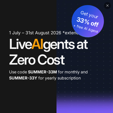
Get your
33% off
+ free AI Agent
1 July – 31st August 2026 *extended
Live
AI
gents at
Zero Cost
Use code
SUMMER-33M
for monthly and
SUMMER-33Y
for yearly subscription