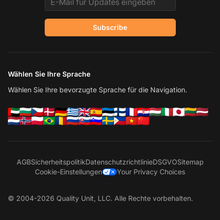
Subscribe
Wählen Sie Ihre Sprache
Wählen Sie Ihre bevorzugte Sprache für die Navigation.
AGB
Sicherheitspolitik
Datenschutzrichtlinie
DSGVO
Sitemap
Cookie-Einstellungen
Your Privacy Choices
© 2004-2026 Quality Unit, LLC. Alle Rechte vorbehalten.
Ko