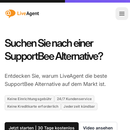
:site.title
Hau
Suchen Sie nach einer
SupportBee Alternative?
Entdecken Sie, warum LiveAgent die beste
SupportBee Alternative auf dem Markt ist.
Keine Einrichtungsgebühr
24/7 Kundenservice
Keine Kreditkarte erforderlich
Jederzeit kündbar
Jetzt starten | 30 Tage kostenlos
Video ansehen