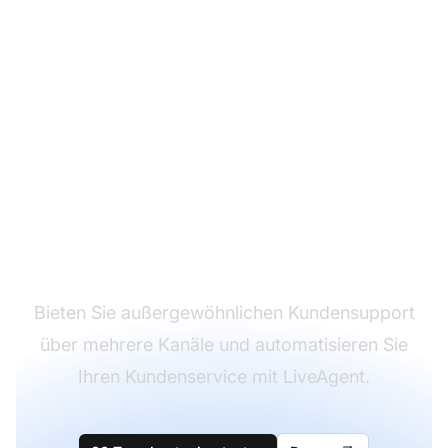
Der Marktführer für
Kundensupport-
Software
Bieten Sie außergewöhnlichen Kundensupport
über mehrere Kanäle und automatisieren Sie
Ihren Kundenservice mit LiveAgent.