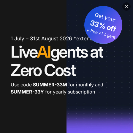
Get your
33% off
+ free AI Agent
1 July – 31st August 2026 *extended
Live
AI
gents at
Zero Cost
Use code
SUMMER-33M
for monthly and
SUMMER-33Y
for yearly subscription