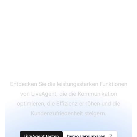
Transformieren Sie Ihr
Kundensupport-
Erlebnis
Entdecken Sie die leistungsstarken Funktionen
von LiveAgent, die die Kommunikation
optimieren, die Effizienz erhöhen und die
Kundenzufriedenheit steigern.
LiveAgent testen
Demo vereinbaren