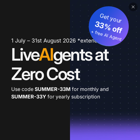
Get your
33% off
+ free AI Agent
1 July – 31st August 2026 *extended
Live
AI
gents at
Zero Cost
Use code
SUMMER-33M
for monthly and
SUMMER-33Y
for yearly subscription