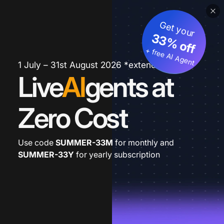
Get your
33% off
+ free AI Agent
1 July – 31st August 2026 *extended
Live
AI
gents at
Zero Cost
Use code
SUMMER-33M
for monthly and
SUMMER-33Y
for yearly subscription