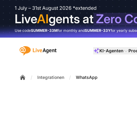
1 July – 31st August 2026 *extended
Live
AI
gents at
Zero C
Use code
SUMMER-33M
for monthly and
SUMMER-33Y
for yearly subs
:site.title
KI-Agenten
Pro
/
/
Integrationen
WhatsApp
Home