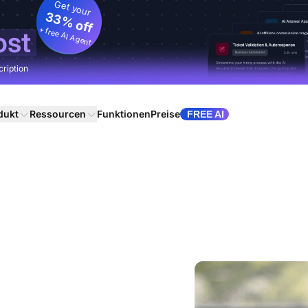
Get your
33% off
+ free AI Agent
ost
cription
dukt
Ressourcen
Funktionen
Preise
FREE AI