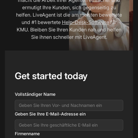
ermutigt Ihre Kunden, sich gegenseitig zu
helfen. LiveAgent ist die am meisten bewertete
und #1 bewertete
Help-Desk-Software
für
KMU. Bleiben Sie Ihren Kunden nah und helfen
Sie ihnen schneller mit LiveAgent.
Get started today
Vollständiger Name
Geben Sie Ihre E-Mail-Adresse ein
Firmenname