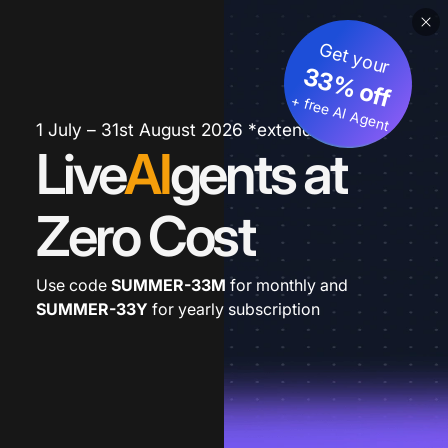
Get your
33% off
+ free AI Agent
1 July – 31st August 2026 *extended
Live
AI
gents at
Zero Cost
Use code
SUMMER-33M
for monthly and
SUMMER-33Y
for yearly subscription