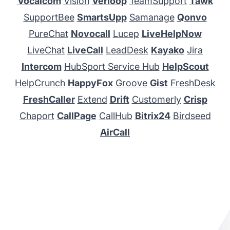
Vocalcom
Vision
Verloop
TeamSupport
Tawk
SupportBee
SmartsUpp
Samanage
Qonvo
PureChat
Novocall
Lucep
LiveHelpNow
LiveChat
LiveCall
LeadDesk
Kayako
Jira
Intercom
HubSport Service Hub
HelpScout
HelpCrunch
HappyFox
Groove
Gist
FreshDesk
FreshCaller
Extend
Drift
Customerly
Crisp
Chaport
CallPage
CallHub
Bitrix24
Birdseed
AirCall