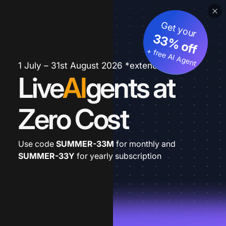
Get your
33% off
+ free AI Agent
1 July – 31st August 2026 *extended
Live
AI
gents at
Zero Cost
Use code
SUMMER-33M
for monthly and
SUMMER-33Y
for yearly subscription