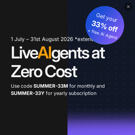
Get your
33% off
+ free AI Agent
1 July – 31st August 2026 *extended
Live
AI
gents at
Zero Cost
Use code
SUMMER-33M
for monthly and
SUMMER-33Y
for yearly subscription