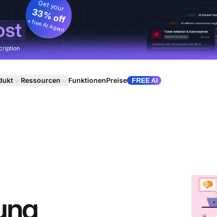
Get your
33% off
+ free AI Agent
ost
cription
dukt
Ressourcen
Funktionen
Preise
FREE AI
ung