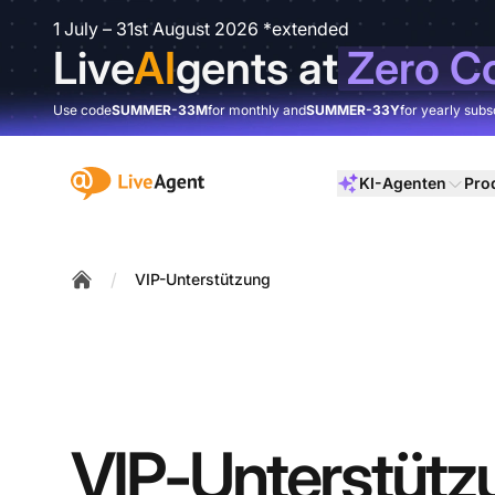
1 July – 31st August 2026 *extended
Live
AI
gents at
Zero C
Use code
SUMMER-33M
for monthly and
SUMMER-33Y
for yearly subs
:site.title
KI-Agenten
Pro
/
VIP-Unterstützung
Home
VIP-Unterstütz