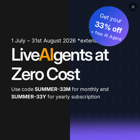
Get your
33% off
+ free AI Agent
1 July – 31st August 2026 *extended
Live
AI
gents at
Zero Cost
Use code
SUMMER-33M
for monthly and
SUMMER-33Y
for yearly subscription