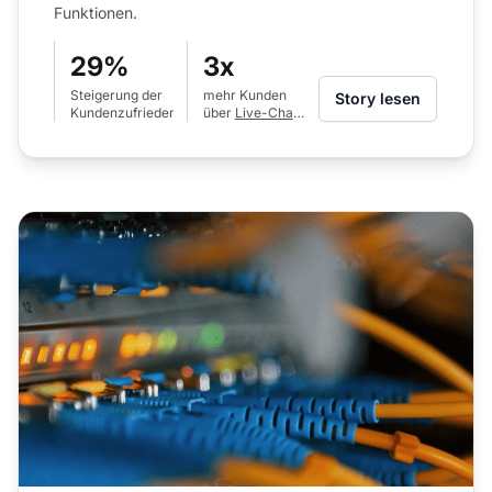
Funktionen.
29%
3x
Steigerung der
mehr Kunden
Story lesen
Kundenzufriedenheit
über
Live-Chat
als per Telefon
bedient