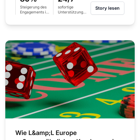
Steigerung des
sofortige
Story lesen
Engagements in
Unterstützung
internationalen
mit LiveAgent
Regionen
KI-Chatbot
Wie L&amp;L Europe