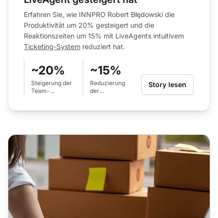
Erfahren Sie, wie INNPRO Robert Błędowski die
Produktivität um 20% gesteigert und die
Reaktionszeiten um 15% mit LiveAgents intuitivem
Ticketing-System
reduziert hat.
~20%
~15%
Steigerung der
Reduzierung
Story lesen
Team-
der
Produktivität
durchschnittlichen
Reaktionszeit