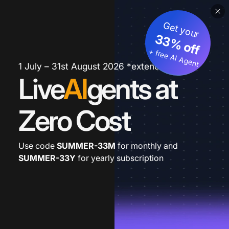
Get your
33% off
+ free AI Agent
1 July – 31st August 2026 *extended
Live
AI
gents at
Zero Cost
Use code
SUMMER-33M
for monthly and
SUMMER-33Y
for yearly subscription