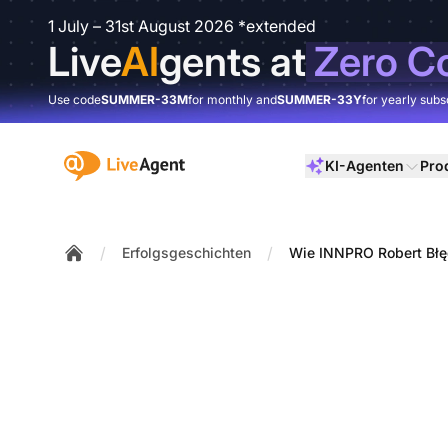
1 July – 31st August 2026 *extended
Live
AI
gents at
Zero C
Use code
SUMMER-33M
for monthly and
SUMMER-33Y
for yearly subs
:site.title
KI-Agenten
Pro
/
/
Erfolgsgeschichten
Wie INNPRO Robert Błęd
Home