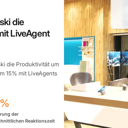
ki die
mit LiveAgent
i die Produktivität um
um 15% mit LiveAgents
5%
rung der
hnittlichen Reaktionszeit