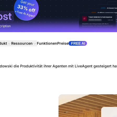
Get your
33% off
+ free AI Agent
ost
cription
dukt
Ressourcen
Funktionen
Preise
FREE AI
owski die Produktivität ihrer Agenten mit LiveAgent gesteigert ha