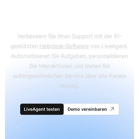
Kundenservice zu
transformieren?
Verbessern Sie Ihren Support mit der KI-
gestützten
Helpdesk-Software
von LiveAgent.
Automatisieren Sie Aufgaben, personalisieren
Sie Interaktionen und bieten Sie
außergewöhnlichen Service über alle Kanäle
hinweg.
LiveAgent testen
Demo vereinbaren