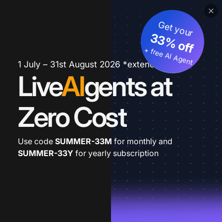
Get your
33% off
+ free AI Agent
1 July – 31st August 2026 *extended
Live
AI
gents at
Zero Cost
Use code
SUMMER-33M
for monthly and
SUMMER-33Y
for yearly subscription