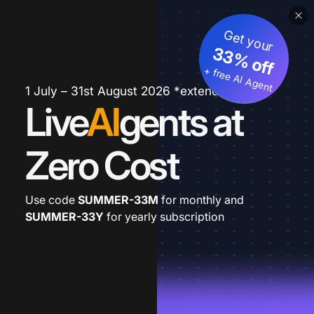
Get your
33% off
+ free AI Agent
1 July – 31st August 2026 *extended
Live
AI
gents at
Zero Cost
Use code
SUMMER-33M
for monthly and
SUMMER-33Y
for yearly subscription