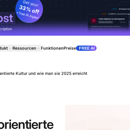
Get your
33% off
+ free AI Agent
ost
cription
dukt
Ressourcen
Funktionen
Preise
FREE AI
entierte Kultur und wie man sie 2025 erreicht
rientierte