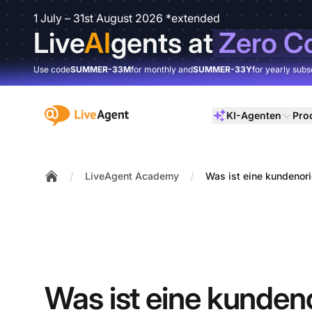
1 July – 31st August 2026 *extended
Live
AI
gents at
Zero C
Use code
SUMMER-33M
for monthly and
SUMMER-33Y
for yearly subs
:site.title
KI-Agenten
Pro
/
/
LiveAgent Academy
Was ist eine kundenori
Home
Was ist eine kundeno