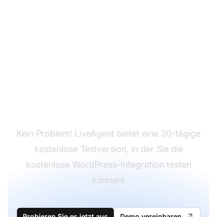
Sie haben LiveAgent
noch nicht?
Kein Problem! LiveAgent bietet eine 30-tägige
kostenlose Testversion, in der Sie die
kostenlose WordPress-Integration testen
können!
Probieren Sie es jetzt aus
Demo vereinbaren