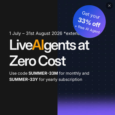
Get your
33% off
+ free AI Agent
1 July – 31st August 2026 *extended
Live
AI
gents at
Zero Cost
Use code
SUMMER-33M
for monthly and
SUMMER-33Y
for yearly subscription