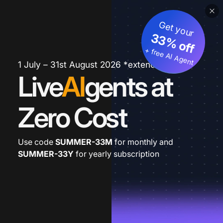
Get your
33% off
+ free AI Agent
1 July – 31st August 2026 *extended
Live
AI
gents at
Zero Cost
Use code
SUMMER-33M
for monthly and
SUMMER-33Y
for yearly subscription