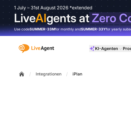
1 July – 31st August 2026 *extended
Live
AI
gents at
Zero C
Use code
SUMMER-33M
for monthly and
SUMMER-33Y
for yearly subs
:site.title
KI-Agenten
Pro
/
/
Integrationen
iPlan
Home