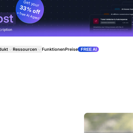
Get your
33% off
+ free AI Agent
ost
cription
dukt
Ressourcen
Funktionen
Preise
FREE AI