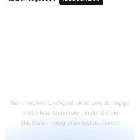
Sie haben LiveAgent
noch nicht?
Kein Problem! LiveAgent bietet eine 30-tägige
kostenlose Testversion, in der Sie die
ShipStation-Integration testen können!