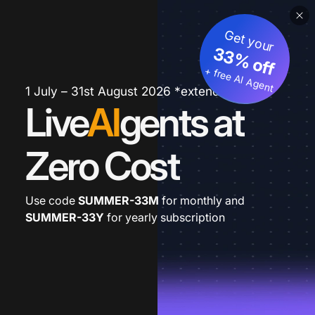
Get your
33% off
+ free AI Agent
1 July – 31st August 2026 *extended
Live
AI
gents at
Zero Cost
Use code
SUMMER-33M
for monthly and
SUMMER-33Y
for yearly subscription