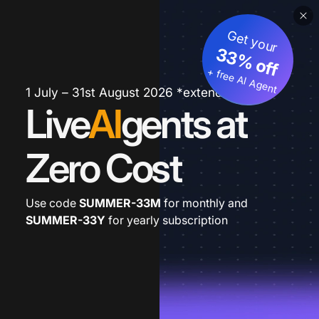
Get your
33% off
+ free AI Agent
1 July – 31st August 2026 *extended
Live
AI
gents at
Zero Cost
Use code
SUMMER-33M
for monthly and
SUMMER-33Y
for yearly subscription