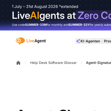
1 July – 31st August 2026 *extended
Live
AI
gents at
Zero C
Use code
SUMMER-33M
for monthly and
SUMMER-33Y
for yearly subs
:site.title
KI-Agenten
Pro
/
/
Help Desk Software Glossar
Agent-Signatu
Home