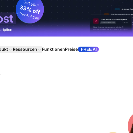
Get your
33% off
+ free AI Agent
ost
cription
dukt
Ressourcen
Funktionen
Preise
FREE AI
r