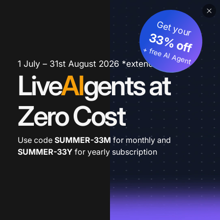
Get your
33% off
+ free AI Agent
1 July – 31st August 2026 *extended
Live
AI
gents at
Zero Cost
Use code
SUMMER-33M
for monthly and
SUMMER-33Y
for yearly subscription