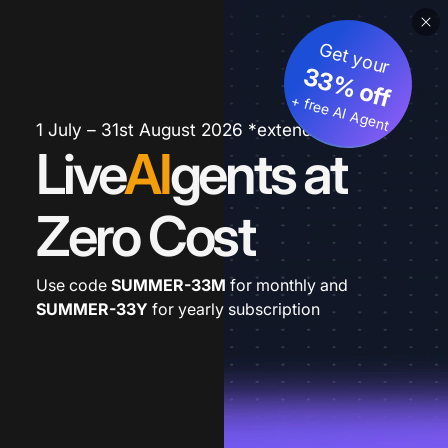
Get your
33% off
+ free AI Agent
1 July – 31st August 2026 *extended
Live
AI
gents at
Zero Cost
Use code
SUMMER-33M
for monthly and
SUMMER-33Y
for yearly subscription