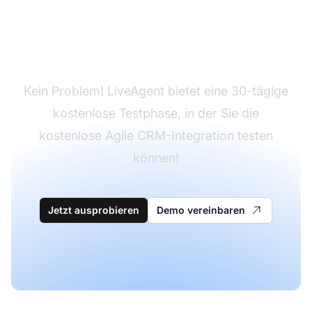
Sie haben LiveAgent
noch nicht?
Kein Problem! LiveAgent bietet eine 30-tägige
kostenlose Testphase, in der Sie die
kostenlose Agile CRM-Integration testen
können!
Jetzt ausprobieren
Demo vereinbaren