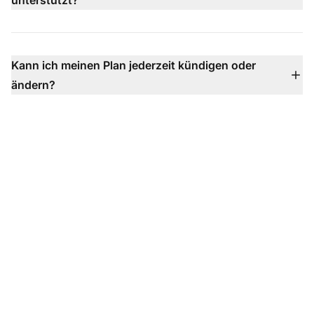
unterstützt?
Channel-Integration, SLA und dediziertem Support.
LiveAgent unterstützt E-Mail, Live-Chat, Telefon (über
integriertes Callcenter), Facebook, X, Instagram,
WhatsApp, Viber, Telegram-Kontaktformulare,
Kann ich meinen Plan jederzeit kündigen oder
Wissensdatenbank und mehr — alles in einem
ändern?
Posteingang vereint, damit Sie keine Konversation
Absolut — Sie können Ihren Plan jederzeit upgraden,
verpassen.
downgraden oder kündigen, ohne Verträge, ohne
Einrichtungsgebühren und mit flexiblen
Abrechnungsoptionen.