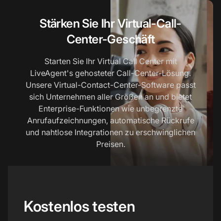
Stärken Sie Ihr Virtual-Call-
Center-Geschäft
Starten Sie Ihr Virtual Call Center mit
LiveAgent's gehosteter Call-Center-Lösung.
Unsere Virtual-Contact-Center-Software passt
sich Unternehmen aller Größen an und bietet
Enterprise-Funktionen wie unbegrenzte
Anrufaufzeichnungen, automatische Rückrufe
und nahtlose Integrationen zu erschwinglichen
Preisen.
Kostenlos testen