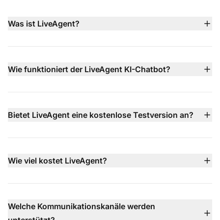
Was ist LiveAgent?
LiveAgent ist eine All-in-One-Kundenservice-Plattform,
die Live-Chat, KI-Chatbot, E-Mail-Ticketing, integriertes
Callcenter, Social-Media-Support und
Wie funktioniert der LiveAgent KI-Chatbot?
Wissensdatenbankverwaltung in einem einzigen
Der KI-Chatbot von LiveAgent arbeitet rund um die Uhr
Dashboard vereint, um Teams schnellere und bessere
in über 100 Sprachen und nutzt Ihre Wissensdatenbank,
Unterstützung zu ermöglichen.
Website-Inhalte und Dokumente, um häufige Fragen
Bietet LiveAgent eine kostenlose Testversion an?
sofort zu beantworten. Bei komplexeren Problemen
Ja — LiveAgent bietet eine 30-tägige kostenlose
übergibt er das Gespräch mit vollem Kontext an Ihre
Testversion ohne Kreditkarte, mit der Sie alle Funktionen
menschlichen Agenten.
testen können, bevor Sie sich für einen
Wie viel kostet LiveAgent?
kostenpflichtigen Plan entscheiden.
Die LiveAgent-Preise beginnen bei 15 $ pro
Agent/Monat (jährliche Abrechnung) mit mehreren
Tarifstufen — Small, Medium, Large und Enterprise —
Welche Kommunikationskanäle werden
jede mit erweiterten Funktionen wie Callcenter, Social-