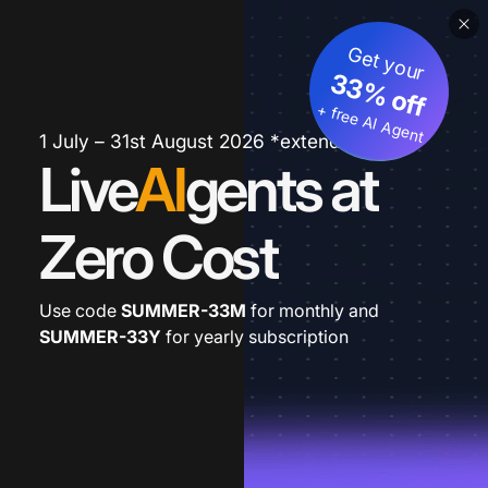
Get your
33% off
+ free AI Agent
1 July – 31st August 2026 *extended
Live
AI
gents at
Zero Cost
Use code
SUMMER-33M
for monthly and
SUMMER-33Y
for yearly subscription