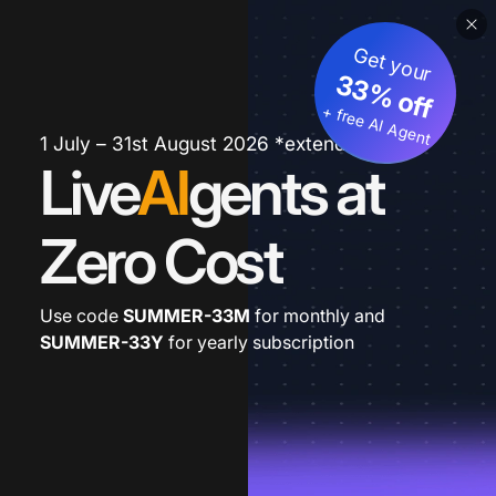
Get your
33% off
+ free AI Agent
1 July – 31st August 2026 *extended
Live
AI
gents at
Zero Cost
Use code
SUMMER-33M
for monthly and
SUMMER-33Y
for yearly subscription