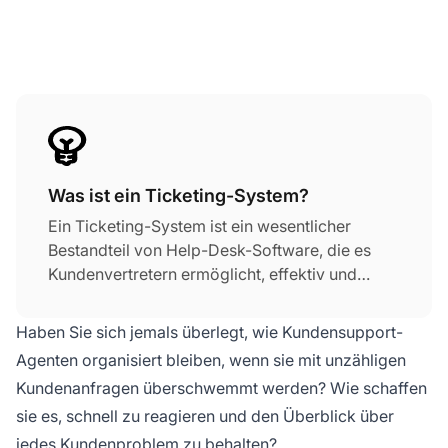
Was ist ein Ticketing-System?
Ein Ticketing-System ist ein wesentlicher
Bestandteil von Help-Desk-Software, die es
Kundenvertretern ermöglicht, effektiv und
organisiert zu arbeiten. Ein Ticket-
Management-System empfängt eine
Haben Sie sich jemals überlegt, wie Kundensupport-
Kundenunterstützungsanfrage und erstellt
Agenten organisiert bleiben, wenn sie mit unzähligen
automatisch ein Ticket. Dann ist ein bestimmter
Kundenanfragen überschwemmt werden? Wie schaffen
Agent für die Lösung des Tickets in der
sie es, schnell zu reagieren und den Überblick über
Service-Desk-Software
verantwortlich.
jedes Kundenproblem zu behalten?