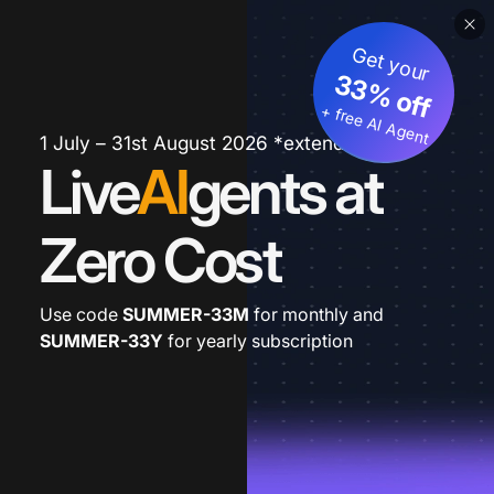
Get your
33% off
+ free AI Agent
1 July – 31st August 2026 *extended
Live
AI
gents at
Zero Cost
Use code
SUMMER-33M
for monthly and
SUMMER-33Y
for yearly subscription