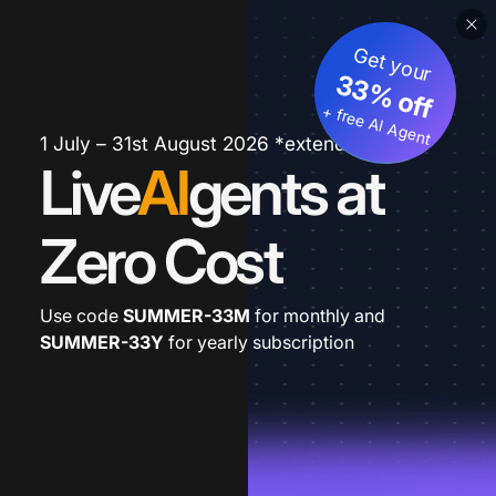
Get your
33% off
+ free AI Agent
1 July – 31st August 2026 *extended
Live
AI
gents at
Zero Cost
Use code
SUMMER-33M
for monthly and
SUMMER-33Y
for yearly subscription