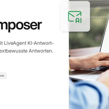
mposer
t LiveAgent KI-Antwort-
textbewusste Antworten.
ools