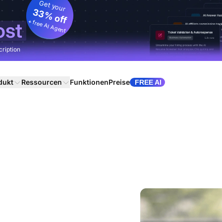
Get your
33% off
+ free AI Agent
ost
cription
dukt
Ressourcen
Funktionen
Preise
FREE AI