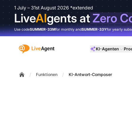
1 July – 31st August 2026 *extended
Live
AI
gents at
Zero C
Use code
SUMMER-33M
for monthly and
SUMMER-33Y
for yearly subs
:site.title
KI-Agenten
Pro
/
/
Funktionen
KI-Antwort-Composer
Home