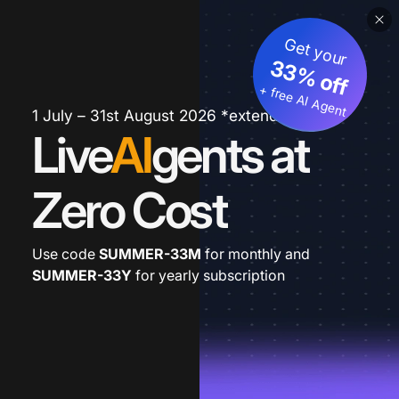
Get your
33% off
+ free AI Agent
1 July – 31st August 2026 *extended
Live
AI
gents at
Zero Cost
Use code
SUMMER-33M
for monthly and
SUMMER-33Y
for yearly subscription