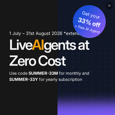
Get your
33% off
+ free AI Agent
1 July – 31st August 2026 *extended
Live
AI
gents at
Zero Cost
Use code
SUMMER-33M
for monthly and
SUMMER-33Y
for yearly subscription