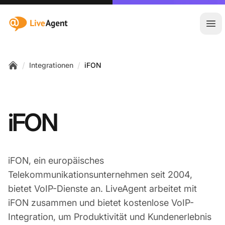
:site.title
Hau
/
/
Integrationen
iFON
Home
iFON
iFON, ein europäisches
Telekommunikationsunternehmen seit 2004,
bietet VoIP-Dienste an. LiveAgent arbeitet mit
iFON zusammen und bietet kostenlose VoIP-
Integration, um Produktivität und Kundenerlebnis