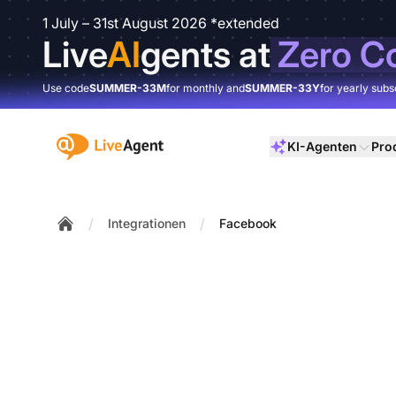
1 July – 31st August 2026 *extended
Live
AI
gents at
Zero C
Use code
SUMMER-33M
for monthly and
SUMMER-33Y
for yearly subs
:site.title
KI-Agenten
Pro
/
/
Integrationen
Facebook
Home