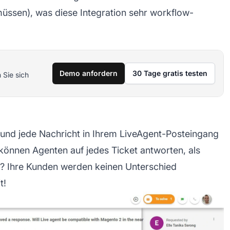
üssen), was diese Integration sehr workflow-
Demo anfordern
30 Tage gratis testen
 Sie sich
und jede Nachricht in Ihrem LiveAgent-Posteingang
s können
Agenten
auf jedes Ticket antworten, als
s? Ihre Kunden werden keinen Unterschied
t!