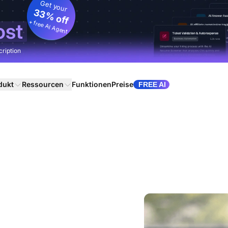
Get your
33% off
+ free AI Agent
ost
cription
dukt
Ressourcen
Funktionen
Preise
FREE AI