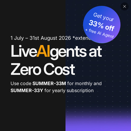
Get your
33% off
+ free AI Agent
1 July – 31st August 2026 *extended
Live
AI
gents at
Zero Cost
Use code
SUMMER-33M
for monthly and
SUMMER-33Y
for yearly subscription