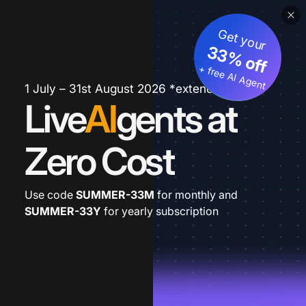
Get your
33% off
+ free AI Agent
1 July – 31st August 2026 *extended
Live
AI
gents at
Zero Cost
Use code
SUMMER-33M
for monthly and
SUMMER-33Y
for yearly subscription