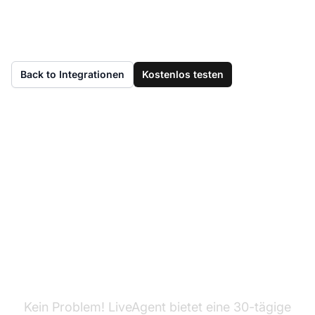
Back to Integrationen
Kostenlos testen
Haben Sie LiveAgent
noch nicht?
Kein Problem! LiveAgent bietet eine 30-tägige