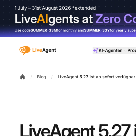
1 July – 31st August 2026 *extended
Live
AI
gents at
Zero C
Use code
SUMMER-33M
for monthly and
SUMMER-33Y
for yearly subs
:site.title
KI-Agenten
Pro
/
/
Blog
LiveAgent 5.27 ist ab sofort verfügbar
Home
LiveAgent 5.27 