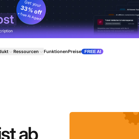
Get your
33% off
+ free AI Agent
ost
cription
dukt
Ressourcen
Funktionen
Preise
FREE AI
ist ab