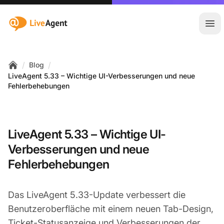
:site.title
Hau
/
/
Blog
Home
LiveAgent 5.33 – Wichtige UI-Verbesserungen und neue
Fehlerbehebungen
LiveAgent 5.33 – Wichtige UI-
Verbesserungen und neue
Fehlerbehebungen
Das LiveAgent 5.33-Update verbessert die
Benutzeroberfläche mit einem neuen Tab-Design,
Ticket-Statusanzeige und Verbesserungen der