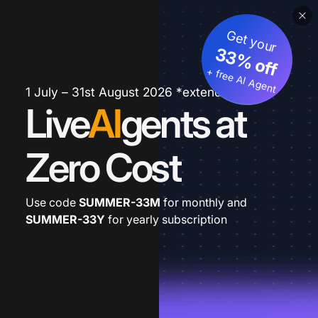
Get your
33% off
+ free AI Agent
1 July – 31st August 2026 *extended
Live
AI
gents at
Zero Cost
Use code
SUMMER-33M
for monthly and
SUMMER-33Y
for yearly subscription