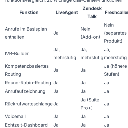
Funktionsvergleich: 20 wichtige Call-Center-Funktionen
Zendesk
Funktion
LiveAgent
Freshcalle
Talk
Nein
Anrufe im Basisplan
Nein
Ja
(separates
enthalten
(Add-on)
Produkt)
Ja,
Ja,
Ja,
IVR-Builder
mehrstufig
mehrstufig
mehrstufig
Kompetenzbasiertes
Ja (höhere
Ja
Ja
Routing
Stufen)
Round-Robin-Routing
Ja
Ja
Ja
Anrufaufzeichnung
Ja
Ja
Ja
Ja (Suite
Rückrufwarteschlange
Ja
Ja
Pro+)
Voicemail
Ja
Ja
Ja
Echtzeit-Dashboard
Ja
Ja
Ja