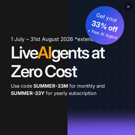
Get your
33% off
+ free AI Agent
1 July – 31st August 2026 *extended
Live
AI
gents at
Zero Cost
Use code
SUMMER-33M
for monthly and
SUMMER-33Y
for yearly subscription