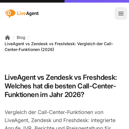
:site.title
Hau
/
/
Blog
Home
LiveAgent vs Zendesk vs Freshdesk: Vergleich der Call-
Center-Funktionen (2026)
LiveAgent vs Zendesk vs Freshdesk:
Welches hat die besten Call-Center-
Funktionen im Jahr 2026?
Vergleich der Call-Center-Funktionen von
LiveAgent, Zendesk und Freshdesk: integrierte
Anrufe, IVR, Berichte und Preisgestaltung für