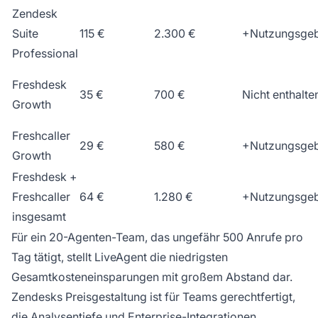
Zendesk
Suite
115 €
2.300 €
+Nutzungsge
Professional
Freshdesk
35 €
700 €
Nicht enthalte
Growth
Freshcaller
29 €
580 €
+Nutzungsge
Growth
Freshdesk +
Freshcaller
64 €
1.280 €
+Nutzungsge
insgesamt
Für ein 20-Agenten-Team, das ungefähr 500 Anrufe pro
Tag tätigt, stellt LiveAgent die niedrigsten
Gesamtkosteneinsparungen mit großem Abstand dar.
Zendesks Preisgestaltung ist für Teams gerechtfertigt,
die Analysentiefe und Enterprise-Integrationen