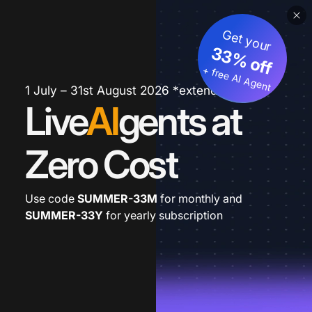
Get your
33% off
+ free AI Agent
1 July – 31st August 2026 *extended
Live
AI
gents at
Zero Cost
Use code
SUMMER-33M
for monthly and
SUMMER-33Y
for yearly subscription