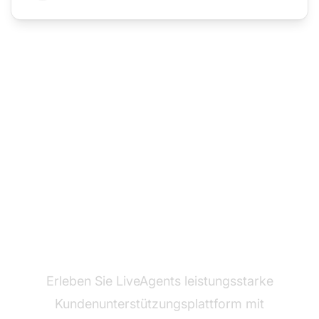
Bereit zum Wechsel?
Erleben Sie LiveAgents leistungsstarke
Kundenunterstützungsplattform mit
Ko