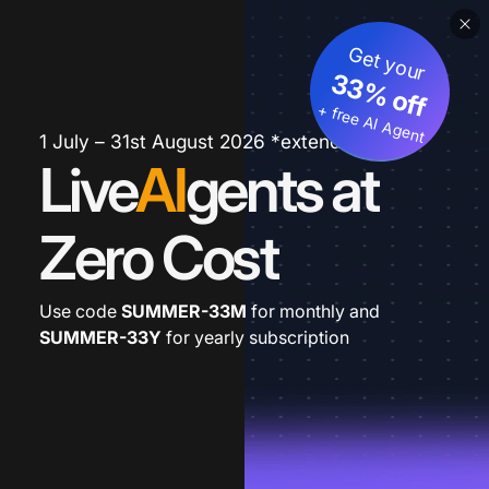
Get your
33% off
+ free AI Agent
1 July – 31st August 2026 *extended
Live
AI
gents at
Zero Cost
Use code
SUMMER-33M
for monthly and
SUMMER-33Y
for yearly subscription