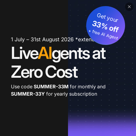
Get your
33% off
+ free AI Agent
1 July – 31st August 2026 *extended
Live
AI
gents at
Zero Cost
Use code
SUMMER-33M
for monthly and
SUMMER-33Y
for yearly subscription