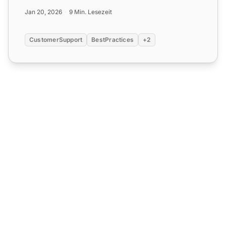
Bindung und Loyalität mit...
Jan 20, 2026
9 Min. Lesezeit
CustomerSupport
BestPractices
+2