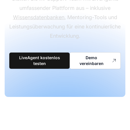
umfassender Plattform aus – inklusive
Wissensdatenbanken
, Mentoring-Tools und
Leistungsüberwachung für eine kontinuierliche
Entwicklung.
LiveAgent kostenlos
Demo
testen
vereinbaren