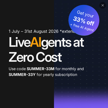
Get your
33% off
+ free AI Agent
1 July – 31st August 2026 *extended
Live
AI
gents at
Zero Cost
Use code
SUMMER-33M
for monthly and
SUMMER-33Y
for yearly subscription