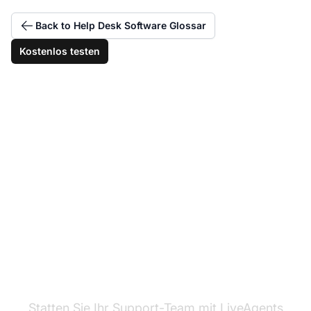
Back to Help Desk Software Glossar
Kostenlos testen
Mitarbeiter durch
bessere Schulungen
stärken
Statten Sie Ihr Support-Team mit LiveAgents