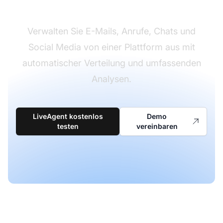
Kundenkommunikation
Verwalten Sie E-Mails, Anrufe, Chats und
Social Media von einer Plattform aus mit
automatischer Verteilung und umfassenden
Analysen.
LiveAgent kostenlos
Demo
testen
vereinbaren