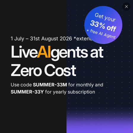
Get your
33% off
+ free AI Agent
1 July – 31st August 2026 *extended
Live
AI
gents at
Zero Cost
Use code
SUMMER-33M
for monthly and
SUMMER-33Y
for yearly subscription