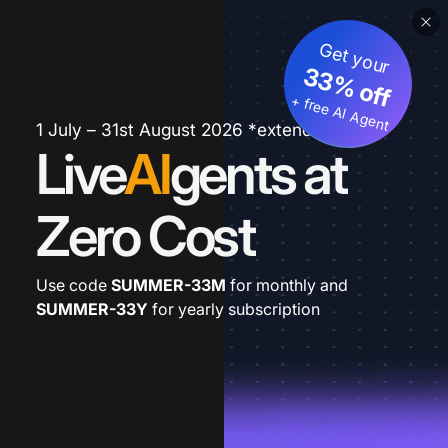
Get your
33% off
+ free AI Agent
1 July – 31st August 2026 *extended
Live
AI
gents at
Zero Cost
Use code
SUMMER-33M
for monthly and
SUMMER-33Y
for yearly subscription