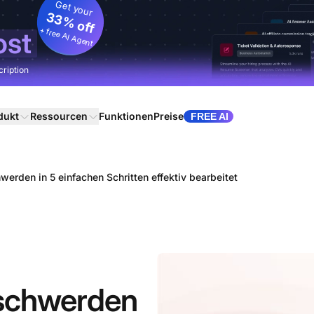
Get your
33% off
+ free AI Agent
ost
cription
dukt
Ressourcen
Funktionen
Preise
FREE AI
rden in 5 einfachen Schritten effektiv bearbeitet
schwerden