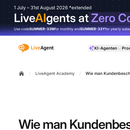
1 July – 31st August 2026 *extended
Live
AI
gents at
Zero C
Use code
SUMMER-33M
for monthly and
SUMMER-33Y
for yearly subs
:site.title
KI-Agenten
Pro
/
/
LiveAgent Academy
Wie man Kundenbeschwe
Home
Wie man Kundenbe