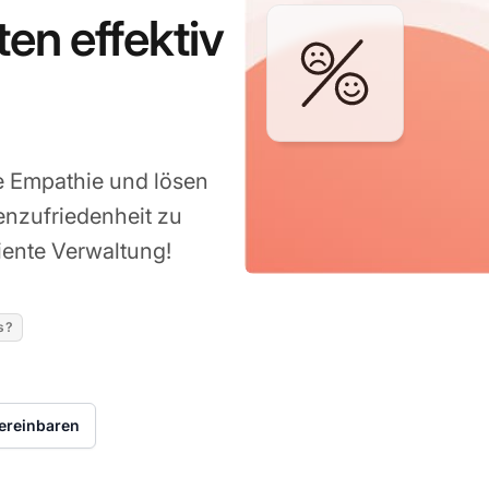
ten effektiv
ie Empathie und lösen
enzufriedenheit zu
ziente Verwaltung!
s?
ereinbaren