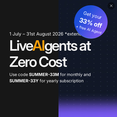
Get your
33% off
+ free AI Agent
1 July – 31st August 2026 *extended
Live
AI
gents at
Zero Cost
Use code
SUMMER-33M
for monthly and
SUMMER-33Y
for yearly subscription