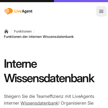
:site.title
Hau
/
/
Funktionen
Home
Funktionen der internen Wissensdatenbank
Interne
Wissensdatenbank
Steigern Sie die Teameffizienz mit LiveAgents
interner
Wissensdatenbank
! Organisieren Sie