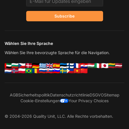
Subscribe
Wählen Sie Ihre Sprache
Wählen Sie Ihre bevorzugte Sprache für die Navigation.
AGB
Sicherheitspolitik
Datenschutzrichtlinie
DSGVO
Sitemap
Cookie-Einstellungen
Your Privacy Choices
© 2004-2026 Quality Unit, LLC. Alle Rechte vorbehalten.
Ko