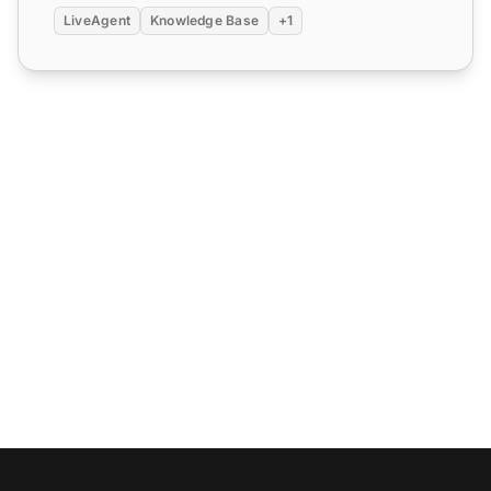
LiveAgent
Knowledge Base
+1