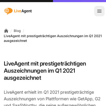
:site.title
Hau
/
/
Blog
Home
LiveAgent mit prestigeträchtigen Auszeichnungen im Q1 2021
ausgezeichnet
LiveAgent mit prestigeträchtigen
Auszeichnungen im Q1 2021
ausgezeichnet
LiveAgent erhielt im Q1 2021 prestigeträchtige
Auszeichnungen von Plattformen wie GetApp, G2
und SaaSWorthy, die seine außergewöhnlichen