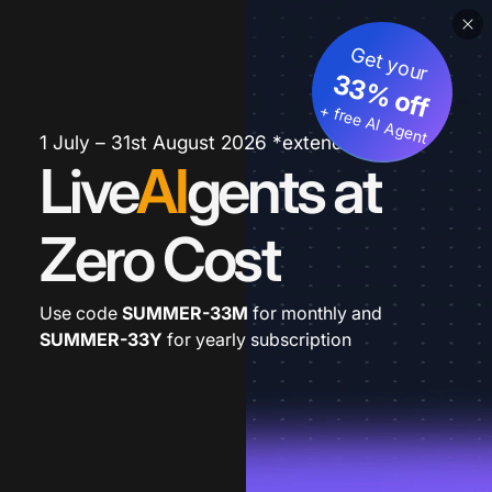
Get your
33% off
+ free AI Agent
1 July – 31st August 2026 *extended
Live
AI
gents at
Zero Cost
Use code
SUMMER-33M
for monthly and
SUMMER-33Y
for yearly subscription